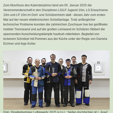
Zum Abschluss des Kalenderjahres fand am 05. Januar 2025 die
Vereinsmeisterschaft in den Disziplinen LG/LP Jugend 10m, LG Erwachsene
10m und LP 10m im Dorf- und Schützenheim statt - dieses Jahr zum ersten
Mal auf der neuen elektronischen Schießanlage. Trotz anfänglicher
technischer Probleme konnten die zahlreichen Zuschauer live bei geöffneter
mobiler Trennwand und auf der großen Leinwand im Schützen-Stüberl die
spannenden Ausscheidungskämpfe hautnah miterleben. Begleitet von
leckerem Schnitzel mit Pommes aus der Küche unter der Regie von Daniela
Eichner und Inge Koller.
Foto: Finalteilnehmer Luftgewehr 2025 (v.l.n.r.: Stefan Aschbichler (4.), Josef